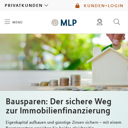
MLP
privatkunden
kunden-login
menü
Inhalt
diese website durchsuchen
mlp berater finden
Bausparen: Der sichere Weg
zur Immobilienfinanzierung
Eigenkapital aufbauen und günstige Zinsen sichern – mit einem