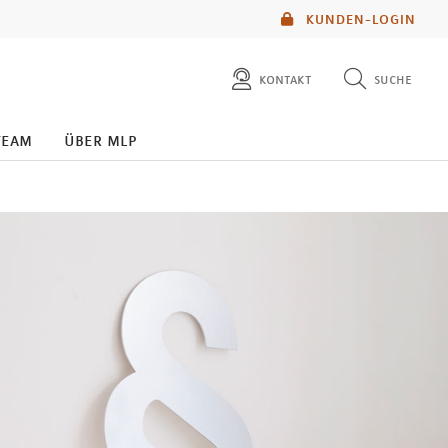
KUNDEN-LOGIN
kontakt
suche
diese website durchsuchen
team
über mlp
mlp berater finden