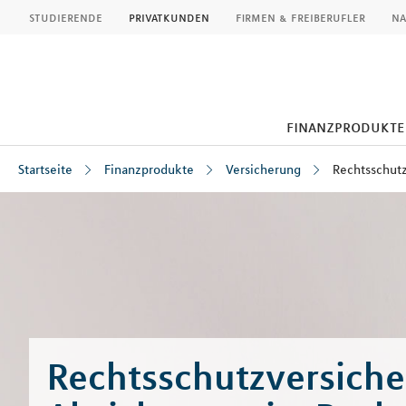
MLP
studierende
privatkunden
firmen & freiberufler
na
finanzprodukte
Startseite
Finanzprodukte
Versicherung
Rechtsschut
Inhalt
Rechtsschutzversiche