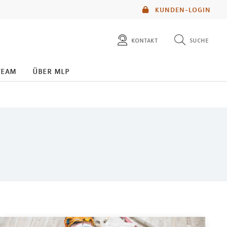
KUNDEN-LOGIN
kontakt
suche
diese website durchsuchen
team
über mlp
mlp berater finden