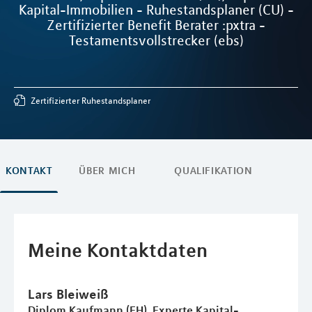
Kapital-Immobilien - Ruhestandsplaner (CU) -
Zertifizierter Benefit Berater :pxtra -
Testamentsvollstrecker (ebs)
Zertifizierter Ruhestandsplaner
KONTAKT
ÜBER MICH
QUALIFIKATION
Meine Kontaktdaten
Lars
Bleiweiß
Diplom Kaufmann (FH), Experte Kapital-