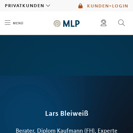
MLP
privatkunden
kunden-login
menü
Inhalt
diese website durchsuchen
mlp berater finden
Lars
Bleiweiß
Berater, Diplom Kaufmann (FH), Experte