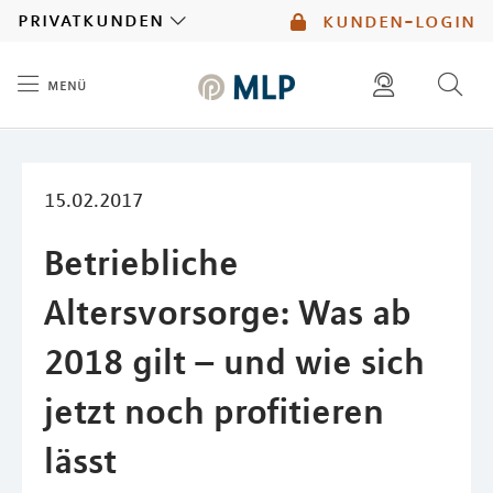
MLP
privatkunden
kunden-login
menü
Inhalt
diese website durchsuchen
mlp berater finden
15.02.2017
Betriebliche
Altersvorsorge: Was ab
2018 gilt – und wie sich
jetzt noch profitieren
lässt