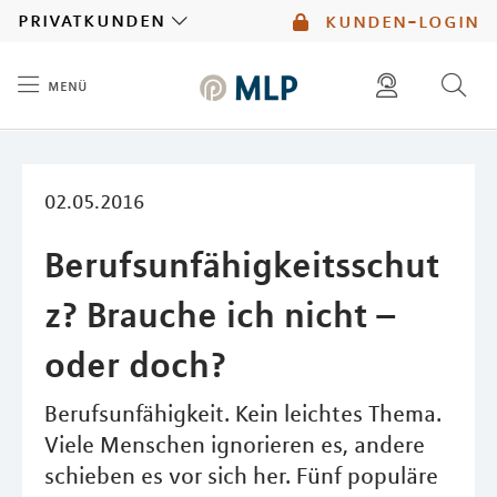
MLP
privatkunden
kunden-login
menü
Inhalt
diese website durchsuchen
mlp berater finden
02.05.2016
Berufsunfähigkeitsschut
z? Brauche ich nicht –
oder doch?
Berufsunfähigkeit. Kein leichtes Thema.
Viele Menschen ignorieren es, andere
schieben es vor sich her. Fünf populäre