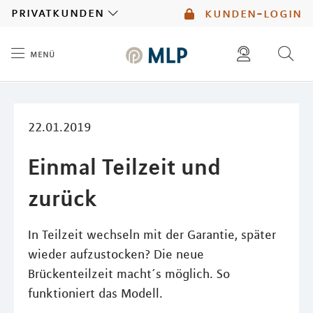
MLP
privatkunden
kunden-login
menü
Inhalt
diese website durchsuchen
mlp berater finden
22.01.2019
Einmal Teilzeit und
zurück
In Teilzeit wechseln mit der Garantie, später
wieder aufzustocken? Die neue
Brückenteilzeit macht´s möglich. So
funktioniert das Modell.