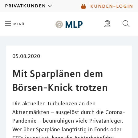
MLP
privatkunden
kunden-login
menü
Inhalt
diese website durchsuchen
mlp berater finden
05.08.2020
Mit Sparplänen dem
Börsen-Knick trotzen
Die aktuellen Turbulenzen an den
Aktienmärkten – ausgelöst durch die Corona-
Pandemie – beunruhigen viele Privatanleger.
Wer über Sparpläne langfristig in Fonds oder