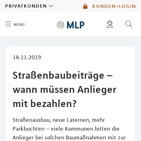
MLP
privatkunden
kunden-login
menü
Inhalt
diese website durchsuchen
mlp berater finden
18.11.2019
Straßenbaubeiträge –
wann müssen Anlieger
mit bezahlen?
Straßenausbau, neue Laternen, mehr
Parkbuchten – viele Kommunen bitten die
Anlieger bei solchen Baumaßnahmen mit zur