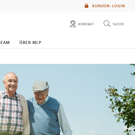
KUNDEN-LOGIN
kontakt
suche
diese website durchsuchen
team
über mlp
mlp berater finden