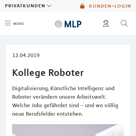
MLP
privatkunden
kunden-login
menü
Inhalt
diese website durchsuchen
mlp berater finden
12.04.2019
Kollege Roboter
Digitalisierung, Künstliche Intelligenz und
Roboter verändern unsere Arbeitswelt.
Welche Jobs gefährdet sind – und wo völlig
neue Berufsfelder entstehen.