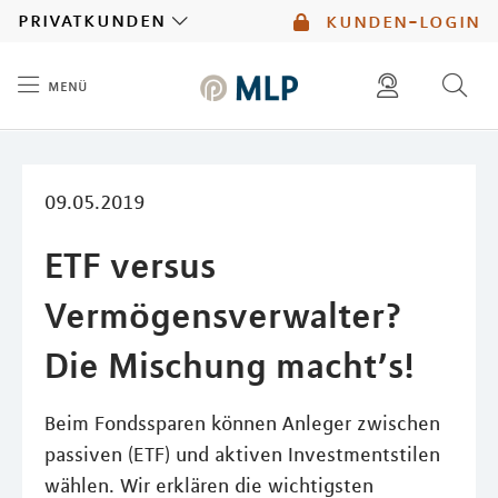
MLP
privatkunden
kunden-login
menü
Inhalt
diese website durchsuchen
mlp berater finden
09.05.2019
ETF versus
Vermögensverwalter?
Die Mischung macht’s!
Beim Fondssparen können Anleger zwischen
passiven (ETF) und aktiven Investmentstilen
wählen. Wir erklären die wichtigsten